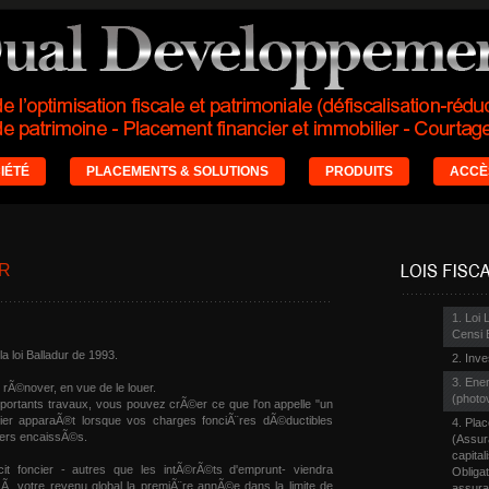
IÉTÉ
PLACEMENTS & SOLUTIONS
PRODUITS
ACCÈ
ER
Loi 
Censi 
 la loi Balladur de 1993.
Inve
Ener
Ã rÃ©nover, en vue de le louer.
(photo
mportants travaux, vous pouvez crÃ©er ce que l'on appelle "un
rnier apparaÃ®t lorsque vos charges fonciÃ¨res dÃ©ductibles
Plac
yers encaissÃ©s.
(Assur
capital
it foncier - autres que les intÃ©rÃ©ts d'emprunt- viendra
Obligat
 Ã votre revenu global la premiÃ¨re annÃ©e dans la limite de
assuran