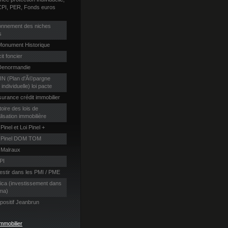
CPI, PER, Fonds euros
)
onnement des niches
s
Monument Historique
it foncier
Denormandie
N (Plan d'Ã©pargne
 individuelle) loi pacte
urance crédit immobilier
toire des lois de
lisation immobilière
 Pinel et Loi Pinel +
i Pinel DOM TOM
 Malraux
PI
estir dans les PMI / PME
ica (investissement dans
éma)
positif Jeanbrun
mmobilier