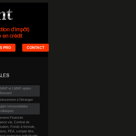
S PRO
CONTACT
LMNP et LMNP option
Bouvard
stissement à l'étranger
gies renouvelables
voltaïque)
ement Financier
ance vie, Contrat de
isation, Fonds à formule,
ions, PEA, compte titre,
ce protection individuelle,