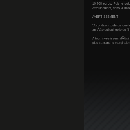
10.700 euros. Puis le sol
Ã©puisement, dans la limit
AVERTISSEMENT
"A condition toutefois que
annÃ©e qui suit celle de l'i
A tout investisseur dÃ©si
plus sa tranche marginale d'