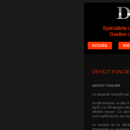
ACCUEIL
SOC
DEFICIT FONCI
DEFICIT FONCIER
Ce dispositif, instituÃ© par
Il suffit d'acheter un bien 
AprÃ¨s la rÃ©alisation d'i
dÃ©ficit foncier". Ce de
sont supÃ©rieures aux lo
Le montant de ce dÃ©fic
directement se soustraire