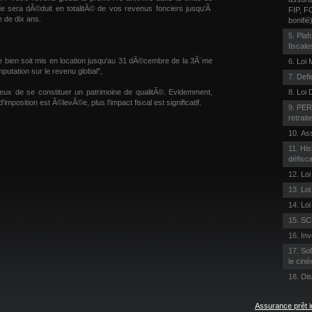
de sera dÃ©duit en totalitÃ© de vos revenus fonciers jusqu'Ã
FIP, F
e de dix ans.
bonifié
Plaf
fiscale
 le bien soit mis en location jusqu'au 31 dÃ©cembre de la 3Ã¨me
Loi 
mputation sur le revenu global",
Defic
reux de se constituer un patrimoine de qualitÃ©. Evidemment,
Loi 
imposition est Ã©levÃ©e, plus l'impact fiscal est significatif.
PERI
retraite
Ass
His
défisca
Loi
Lo
Loi
SC
Inv
Sof
le cin
Dis
Assurance prêt i