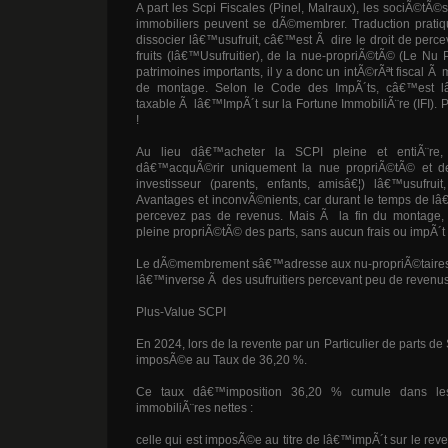
A part les Scpi Fiscales (Pinel, Malraux), les sociÃ©tÃ©
immobiliers peuvent se dÃ©membrer. Traduction pratiqu
dissocier lâ€™usufruit, câ€™est Ã dire le droit de perce
fruits (lâ€™Usufruitier), de la nue-propriÃ©tÃ© (Le Nu 
patrimoines importants, il y a donc un intÃ©rÃªt fiscal Ã 
de montage. Selon le Code des ImpÃ´ts, câ€™est lâ€
taxable Ã lâ€™ImpÃ´t sur la Fortune ImmobiliÃ¨re (IFI). 
!
Au lieu dâ€™acheter la SCPI pleine et entiÃ¨re, 
dâ€™acquÃ©rir uniquement la nue propriÃ©tÃ© et d
investisseur (parents, enfants, amisâ€¦) lâ€™usufruit
Avantages et inconvÃ©nients, car durant le temps de l
percevez pas de revenus. Mais Ã la fin du montage,
pleine propriÃ©tÃ© des parts, sans aucun frais ou impÃ´t 
Le dÃ©membrement sâ€™adresse aux nu-propriÃ©taires 
lâ€™inverse Ã des usufruitiers percevant peu de revenus
Plus-Value SCPI
En 2024, lors de la revente par un Particulier de parts de
imposÃ©e au Taux de 36,20 %.
Ce taux dâ€™imposition 36,20 % cumule dans les 
immobiliÃ¨res nettes :
celle qui est imposÃ©e au titre de lâ€™impÃ´t sur le reve