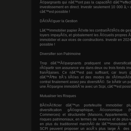
Ã©pargnants qui nâ€™ont pas la capacitÃ© dâ€™effec
investissement en direct. Investir seulement 10 000 â‚
câ€™est possible !
DÃ©lÃ©guer la Gestion
Lâ€™immobilier papier Ã©vite les contrariÃ©tÃ©s de ge
loyers impayÃ©s, et globalement les Ã©cueils propres 
immobilier et aux vices de constructions. Investir en 20
possible !
Diversifier son Patrimoine
Trop dâ€™Ã©pargnants pratiquent une diversific
rÃ©partir son assurance vie dans deux ou trois fonds in
franÃ§aises. Ce nâ€™est pas suffisant, car leurs p
dâ€™Ãªtre trÃ¨s liÃ©es et des modes de rÃ©munÃ©ra
contrat finalement assez peu diversifiÃ©. Se bÃ¢tir un pa
une Ã©pargne immobiliÃ¨re avec un Scpi, câ€™est possib
Mutualiser les Risques
BÃ©nÃ©ficier dâ€™un portefeuille immobilier p
diversification gÃ©ographique, Ã©conomique (H
Commerces) et structurelle (Maisons, Appartements, 
risques patrimoniaux, en termes de revenus et de plus-
en plus du traditionnel marchÃ© de lâ€™immobilier RÃ
SCPI peuvent proposer un accÃ¨s plus large Ã des t