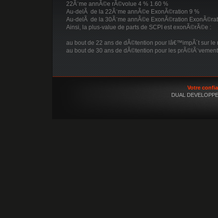
22Ã¨me annÃ©e rÃ©volue 4 % 1.60 %
Au-delÃ de la 22Ã¨me annÃ©e ExonÃ©ration 9 %
Au-delÃ de la 30Ã¨me annÃ©e ExonÃ©ration ExonÃ©rat
Ainsi, la plus-value de parts de SCPI est exonÃ©rÃ©e :
au bout de 22 ans de dÃ©tention pour lâ€™impÃ´t sur le 
au bout de 30 ans de dÃ©tention pour les prÃ©lÃ¨vement
Votre confi
DUAL DEVELOPPE