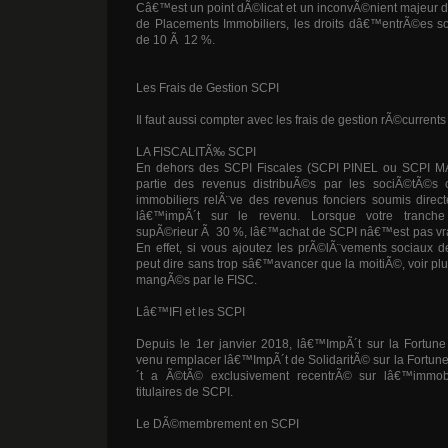
Câ€™est un point dÃ©licat et un inconvÃ©nient majeur 
de Placements Immobiliers, les droits dâ€™entrÃ©es s
de 10 Ã 12 %.
Les Frais de Gestion SCPI
Il faut aussi compter avec les frais de gestion rÃ©curren
LA FISCALITÃ‰ SCPI
En dehors des SCPI Fiscales (SCPI PINEL ou SCPI 
partie des revenus distribuÃ©s par les sociÃ©tÃ©s 
immobiliers relÃ¨ve des revenus fonciers soumis dire
lâ€™impÃ´t sur le revenu. Lorsque votre tranche
supÃ©rieur Ã 30 %, lâ€™achat de SCPI nâ€™est pas v
En effet, si vous ajoutez les prÃ©lÃ¨vements sociaux 
peut dire sans trop sâ€™avancer que la moitiÃ©, voir pl
mangÃ©s par le FISC.
Lâ€™IFI et les SCPI
Depuis le 1er janvier 2018, lâ€™ImpÃ´t sur la Fortune I
venu remplacer lâ€™ImpÃ´t de SolidaritÃ© sur la Fortune
´t a Ã©tÃ© exclusivement recentrÃ© sur lâ€™immobi
titulaires de SCPI.
Le DÃ©membrement en SCPI