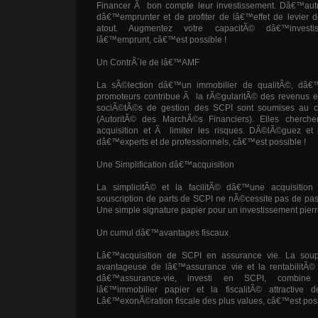
Financer Ã bon compte leur investissement. Dâ€™autre 
dâ€™emprunter et de profiter de lâ€™effet de levier 
atout. Augmentez votre capacitÃ© dâ€™invest
lâ€™emprunt, câ€™est possible !
Un ContrÃ´le de lâ€™AMF
La sÃ©lection dâ€™un immobilier de qualitÃ©, dâ€
promoteurs contribue Ã la rÃ©gularitÃ© des revenus et
sociÃ©tÃ©s de gestion des SCPI sont soumises au 
(AutoritÃ© des MarchÃ©s Financiers). Elles cherche
acquisition et Ã limiter les risques. DÃ©lÃ©guez et p
dâ€™experts et de professionnels, câ€™est possible !
Une Simplification dâ€™acquisition
La simplicitÃ© et la facilitÃ© dâ€™une acquisiti
souscription de parts de SCPI ne nÃ©cessite pas de pas
Une simple signature papier pour un investissement pierr
Un cumul dâ€™avantages fiscaux
Lâ€™acquisition de SCPI en assurance vie. La soupl
avantageuse de lâ€™assurance vie et la rentabilitÃ©
dâ€™assurance-vie, investi en SCPI, combine
lâ€™immobilier papier et la fiscalitÃ© attractive 
Lâ€™exonÃ©ration fiscale des plus values, câ€™est poss