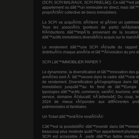
(SCPI, SCPI MALRAUX, SCPI PINELâ€¦). Ce nâ€™est p
appartement ou dâ€™un immeuble en direct, mais lâ€™ac
propriÃ©tÃ© collective de biens immobiliers.
La SCPI va acquÃ©rir, dÃ©tenir et gÃ©rer un patrimoine
Tous les associÃ©s (porteurs de parts) reÃ§oiven
RÃ©ductions dâ€™ImpÃ´ts provenant de la location
dâ€™actifs immobiliers diversifiÃ©s acquis sur le march
Le rendement dâ€™une SCPI rÃ©sulte du rapport e
distribuÃ©s chaque annÃ©e et lâ€™Ã©volution du prix de 
SCPI Lâ€™IMMOBILIER PAPIER ?
Le dynamisme, la diversification et lâ€™innovation des 
annÃ©es sont Ã lâ€™oeuvre dans le cadre dâ€™une st
de rendement. Diversification gÃ©ographique dans lâ€
immobiliers jusquâ€™au fin fond de lâ€™Europe
typologies dâ€™actifs, commerce, santÃ©, tourisme, ent
service, domaine Ã©ducatif, hÃ´tellerieâ€¦ Du coup, l
2024 de mieux rÃ©pondre aux diffÃ©rentes probl
patrimoniales et familiales.
Un Ticket dâ€™entrÃ©e modÃ©rÃ©
Câ€™est la possibilitÃ© dâ€™investir dans lâ€™immo
beaucoup plus modeste quâ€™un appartement physique
SCPI est accessible Ã partir dâ€™un faible montant