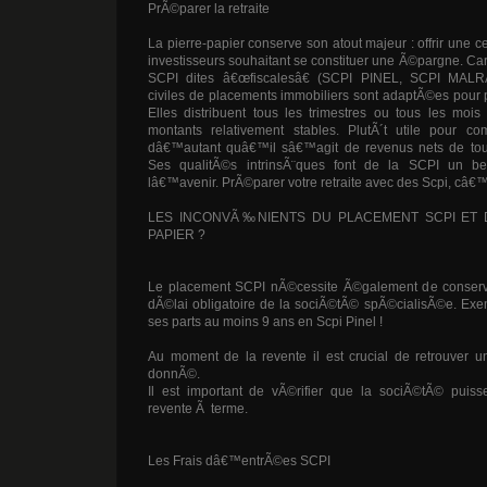
PrÃ©parer la retraite
La pierre-papier conserve son atout majeur : offrir une 
investisseurs souhaitant se constituer une Ã©pargne. C
SCPI dites â€œfiscalesâ€ (SCPI PINEL, SCPI MALR
civiles de placements immobiliers sont adaptÃ©es pour 
Elles distribuent tous les trimestres ou tous les mois
montants relativement stables. PlutÃ´t utile pour com
dâ€™autant quâ€™il sâ€™agit de revenus nets de tout
Ses qualitÃ©s intrinsÃ¨ques font de la SCPI un bel
lâ€™avenir. PrÃ©parer votre retraite avec des Scpi, câ€™
LES INCONVÃ‰NIENTS DU PLACEMENT SCPI ET 
PAPIER ?
Le placement SCPI nÃ©cessite Ã©galement de conserve
dÃ©lai obligatoire de la sociÃ©tÃ© spÃ©cialisÃ©e. Exemp
ses parts au moins 9 ans en Scpi Pinel !
Au moment de la revente il est crucial de retrouver u
donnÃ©.
Il est important de vÃ©rifier que la sociÃ©tÃ© pui
revente Ã terme.
Les Frais dâ€™entrÃ©es SCPI