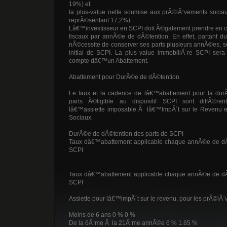
19%) et
la plus-value nette soumise aux prÃ©lÃ¨vements sociau
reprÃ©sentant 17,2%).
Lâ€™investisseur en SCPI doit Ã©galement prendre en c
fiscaux par annÃ©e de dÃ©tention. En effet, partant d
nÃ©cessite de conserver ses parts plusieurs annÃ©es,
initial de SCPI. La plus value immobiliÃ¨re SCPI sera
compte dâ€™un Abattement.
Abattement pour DurÃ©e de dÃ©tention
Le taux et la cadence de lâ€™abattement pour la du
parts Ã©ligible au dispositif SCPI sont diffÃ©re
lâ€™assiette imposable Ã lâ€™ImpÃ´t sur le Revenu 
Sociaux.
DurÃ©e de dÃ©tention des parts de SCPI
Taux dâ€™abattement applicable chaque annÃ©e de dÃ
SCPI
Taux dâ€™abattement applicable chaque annÃ©e de dÃ
SCPI
Assiette pour lâ€™impÃ´t sur le revenu. pour les prÃ©lÃ
Moins de 6 ans 0 % 0 %
De la 6Ã¨me Ã la 21Ã¨me annÃ©e 6 % 1.65 %