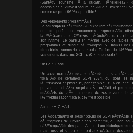
(SantÃ©, Tourisme, Ã‰ducatif, HÃ´tellerieâ€¦)
accessibles aux investisseurs individuels. Investir et Dive
comme un pro, câ€™est possible !
Des Versements programmÃ©s
Le souscripteur dâ€™une SCPI est libre dâ€™alimenter s
de son profil. Les versements programmÃ©s offren
lâ€™Ã©pargnant dâ€™investir rÃ©guliÃ¨rement en foncti
son rythme. Le particulier, mÃªme avec de faibles rev
programmer et surtout sâ€™adapter Ã travers des 
trimestriels, semestriels, annuels. Profiter de lâ€™e
versements dans une SCPI, câ€™est possible !
Un Gain Fiscal
Un atout non nÃ©gligeable rÃ©side dans la rÃ©duct
fiscalitÃ© de certaines SCPI 2024, qui sont les 
lâ€™immobilier physique, par exemple 18 % en Pinel. E
peuvent aussi Ãªtre acquises Ã crÃ©dit et permette
intÃ©rÃªts du prÃªt immobilier de vos revenus fonc
lâ€™optimisation fiscale, câ€™est possible !
Acheter Ã CrÃ©dit
Les Ã©pargnants et souscripteurs de SCPI bÃ©nÃ©ficien
dâ€™options de CrÃ©dit bon marchÃ©, qui non seule
dâ€™acquÃ©rir des parts Ã des taux historiquement bas
mais aussi et surtout donnent aux gÃ©rants des atout