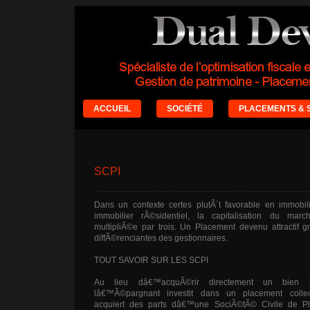
ACCUEIL
SOCIÉTÉ
PLACEMENTS & 
SCPI
Dans un contexte certes plutÃ´t favorable en immobil
immobilier rÃ©sidentiel, la capitalisation du m
multipliÃ©e par trois. Un Placement devenu attractif 
diffÃ©renciantes des gestionnaires.
TOUT SAVOIR SUR LES SCPI
Au lieu dâ€™acquÃ©rir directement un bien im
lâ€™Ã©pargnant investit dans un placement collect
acquiert des parts dâ€™une SociÃ©tÃ© Civile de Pl